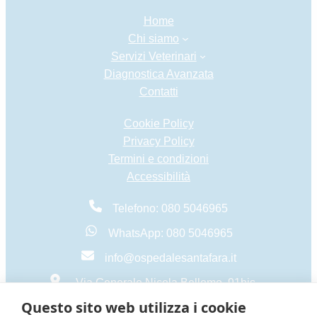
Home
Chi siamo
Servizi Veterinari
Diagnostica Avanzata
Contatti
Cookie Policy
Privacy Policy
Termini e condizioni
Accessibilità
Telefono: 080 5046965
WhatsApp: 080 5046965
info@ospedalesantafara.it
Via Generale Nicola Bellomo, 91bis –
70124 BARI
Questo sito web utilizza i cookie