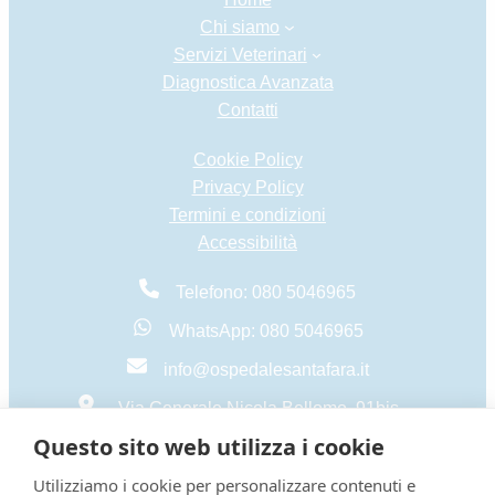
Chi siamo
Servizi Veterinari
Diagnostica Avanzata
Contatti
Cookie Policy
Privacy Policy
Termini e condizioni
Accessibilità
Telefono: 080 5046965
WhatsApp: 080 5046965
info@ospedalesantafara.it
Via Generale Nicola Bellomo, 91bis –
70124 BARI
Questo sito web utilizza i cookie
Utilizziamo i cookie per personalizzare contenuti e